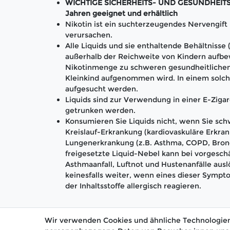
WICHTIGE SICHERHEITS- UND GESUNDHEITS-H
Jahren geeignet und erhältlich
Nikotin ist ein suchterzeugendes Nervengif
verursachen.
Alle Liquids und sie enthaltende Behältnisse
außerhalb der Reichweite von Kindern aufbe
Nikotinmenge zu schweren gesundheitlichen
Kleinkind aufgenommen wird. In einem solch
aufgesucht werden.
Liquids sind zur Verwendung in einer E-Zigar
getrunken werden.
Konsumieren Sie Liquids nicht, wenn Sie schw
Kreislauf-Erkrankung (kardiovaskuläre Erkran
Lungenerkrankung (z.B. Asthma, COPD, Bronc
freigesetzte Liquid-Nebel kann bei vorgesc
Asthmaanfall, Luftnot und Hustenanfälle aus
keinesfalls weiter, wenn eines dieser Sympto
der Inhaltsstoffe allergisch reagieren.
Wir verwenden Cookies und ähnliche Technologien