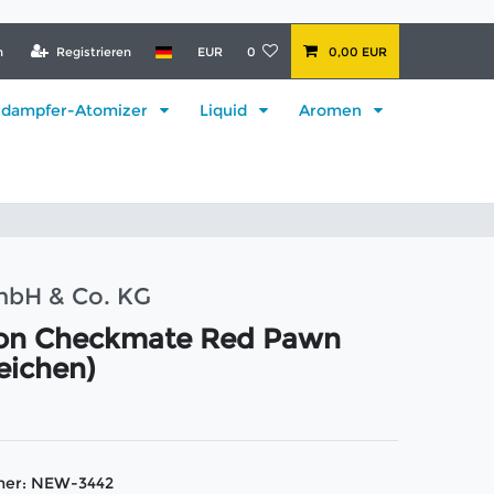
n
Registrieren
EUR
0
0,00 EUR
rdampfer-Atomizer
Liquid
Aromen
mbH & Co. KG
on Checkmate Red Pawn
eichen)
mer:
NEW-3442