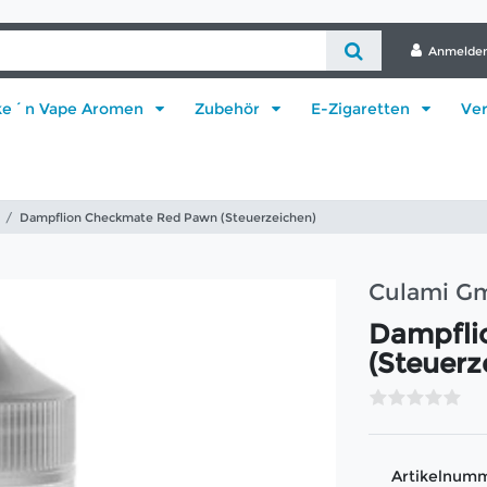
Anmelde
ke´n Vape Aromen
Zubehör
E-Zigaretten
Ve
Dampflion Checkmate Red Pawn (Steuerzeichen)
Culami G
Dampfli
(Steuerz
Artikelnum