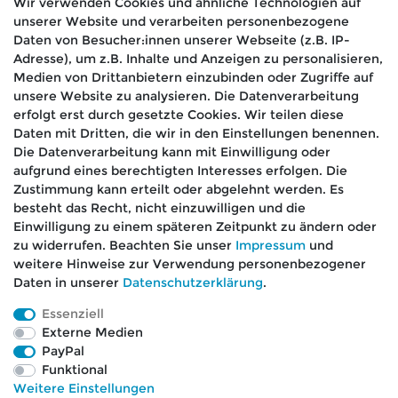
Wir verwenden Cookies und ähnliche Technologien auf
unserer Website und verarbeiten personenbezogene
Hiermit bestätige ich, dass ich die
Daten­schutz­
Daten von Besucher:innen unserer Webseite (z.B. IP-
*
erklärung
gelesen habe.
Adresse), um z.B. Inhalte und Anzeigen zu personalisieren,
Medien von Drittanbietern einzubinden oder Zugriffe auf
Absenden
unsere Website zu analysieren. Die Datenverarbeitung
erfolgt erst durch gesetzte Cookies. Wir teilen diese
Daten mit Dritten, die wir in den Einstellungen benennen.
Die Datenverarbeitung kann mit Einwilligung oder
aufgrund eines berechtigten Interesses erfolgen. Die
🚚 Schneller Versand
Zustimmung kann erteilt oder abgelehnt werden. Es
📦 Kostenloser Versand ab 75 €
besteht das Recht, nicht einzuwilligen und die
Einwilligung zu einem späteren Zeitpunkt zu ändern oder
📞 Kostenlose Beratung per Telefon &
zu widerrufen. Beachten Sie unser
Impressum
und
WhatsApp
weitere Hinweise zur Verwendung personenbezogener
Daten in unserer
Daten­schutz­erklärung
.
Essenziell
Externe Medien
Impressum
Daten­schutz­erklärung
AGB
PayPal
Funktional
Weitere Einstellungen
Barrierefreiheitserklärung
Widerrufs­recht