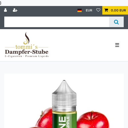
}
EUR
0,00 EUR
☰