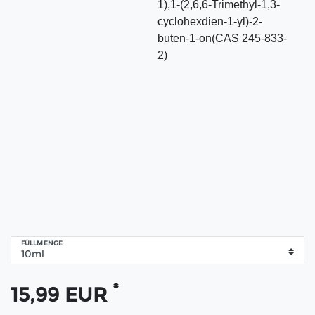
1),1-(2,6,6-Trimethyl-1,3-
cyclohexdien-1-yl)-2-
buten-1-on(CAS 245-833-
2)
FÜLLMENGE
*
15,99 EUR