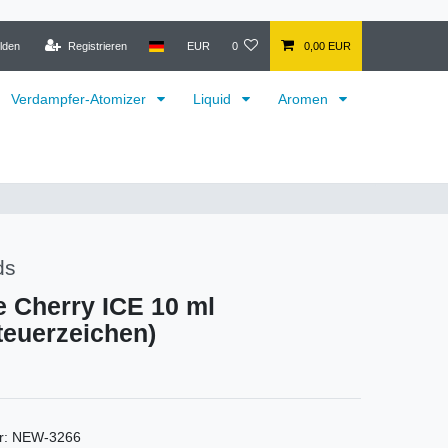
lden
Registrieren
EUR
0
0,00 EUR
Verdampfer-Atomizer
Liquid
Aromen
ds
 Cherry ICE 10 ml
euerzeichen)
r:
NEW-3266