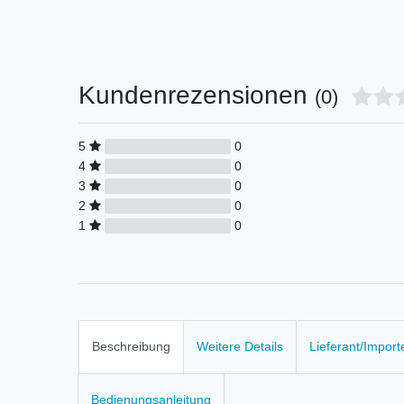
Kundenrezensionen
(0)
5
0
4
0
3
0
2
0
1
0
Beschreibung
Weitere Details
Lieferant/Import
Bedienungsanleitung