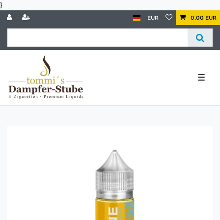
}
EUR
0,00 EUR
☰