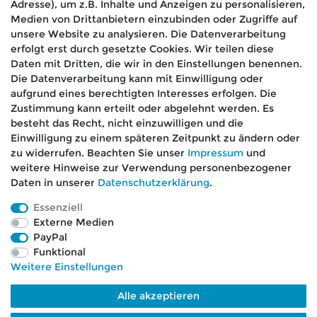
Adresse), um z.B. Inhalte und Anzeigen zu personalisieren,
Medien von Drittanbietern einzubinden oder Zugriffe auf
Absenden
unsere Website zu analysieren. Die Datenverarbeitung
erfolgt erst durch gesetzte Cookies. Wir teilen diese
Daten mit Dritten, die wir in den Einstellungen benennen.
Die Datenverarbeitung kann mit Einwilligung oder
aufgrund eines berechtigten Interesses erfolgen. Die
🚚 Schneller Versand
Zustimmung kann erteilt oder abgelehnt werden. Es
📦 Kostenloser Versand ab 75 €
besteht das Recht, nicht einzuwilligen und die
Einwilligung zu einem späteren Zeitpunkt zu ändern oder
📞 Kostenlose Beratung per Telefon &
zu widerrufen. Beachten Sie unser
Impressum
und
WhatsApp
weitere Hinweise zur Verwendung personenbezogener
Daten in unserer
Daten­schutz­erklärung
.
Essenziell
Externe Medien
Impressum
Daten­schutz­erklärung
AGB
PayPal
Funktional
Weitere Einstellungen
Barrierefreiheitserklärung
Widerrufs­recht
Alle akzeptieren
Kontakt
VERTRAG WIDERRUFEN