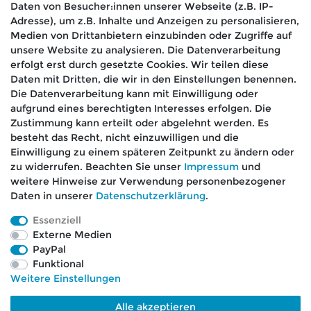
Daten von Besucher:innen unserer Webseite (z.B. IP-
*
erklärung
gelesen habe.
Adresse), um z.B. Inhalte und Anzeigen zu personalisieren,
Medien von Drittanbietern einzubinden oder Zugriffe auf
Absenden
unsere Website zu analysieren. Die Datenverarbeitung
erfolgt erst durch gesetzte Cookies. Wir teilen diese
Daten mit Dritten, die wir in den Einstellungen benennen.
Die Datenverarbeitung kann mit Einwilligung oder
aufgrund eines berechtigten Interesses erfolgen. Die
🚚 Schneller Versand
Zustimmung kann erteilt oder abgelehnt werden. Es
📦 Kostenloser Versand ab 75 €
besteht das Recht, nicht einzuwilligen und die
Einwilligung zu einem späteren Zeitpunkt zu ändern oder
📞 Kostenlose Beratung per Telefon &
zu widerrufen. Beachten Sie unser
Impressum
und
WhatsApp
weitere Hinweise zur Verwendung personenbezogener
Daten in unserer
Daten­schutz­erklärung
.
Essenziell
Externe Medien
Impressum
Daten­schutz­erklärung
AGB
PayPal
Funktional
Weitere Einstellungen
Barrierefreiheitserklärung
Widerrufs­recht
Alle akzeptieren