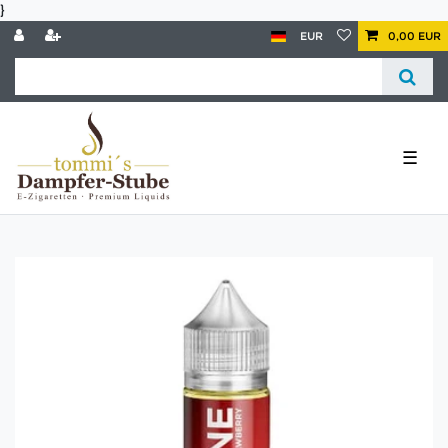
}
EUR
0,00 EUR
☰