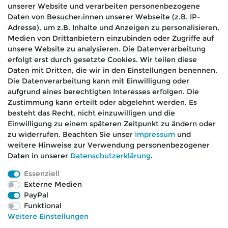
unserer Website und verarbeiten personenbezogene
Hiermit bestätige ich, dass ich die
Daten­schutz­
Daten von Besucher:innen unserer Webseite (z.B. IP-
*
erklärung
gelesen habe.
Adresse), um z.B. Inhalte und Anzeigen zu personalisieren,
Medien von Drittanbietern einzubinden oder Zugriffe auf
Absenden
unsere Website zu analysieren. Die Datenverarbeitung
erfolgt erst durch gesetzte Cookies. Wir teilen diese
Daten mit Dritten, die wir in den Einstellungen benennen.
Die Datenverarbeitung kann mit Einwilligung oder
aufgrund eines berechtigten Interesses erfolgen. Die
🚚 Schneller Versand
Zustimmung kann erteilt oder abgelehnt werden. Es
📦 Kostenloser Versand ab 75 €
besteht das Recht, nicht einzuwilligen und die
Einwilligung zu einem späteren Zeitpunkt zu ändern oder
📞 Kostenlose Beratung per Telefon &
zu widerrufen. Beachten Sie unser
Impressum
und
WhatsApp
weitere Hinweise zur Verwendung personenbezogener
Daten in unserer
Daten­schutz­erklärung
.
Essenziell
Externe Medien
Impressum
Daten­schutz­erklärung
AGB
PayPal
Funktional
Weitere Einstellungen
Barrierefreiheitserklärung
Widerrufs­recht