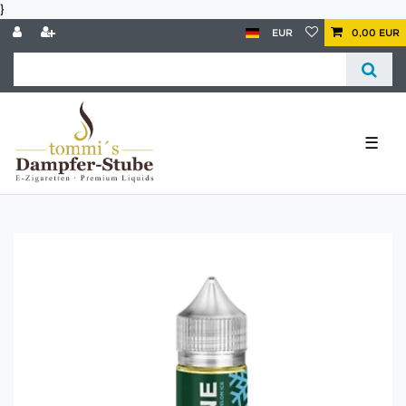
}
EUR
0,00 EUR
☰