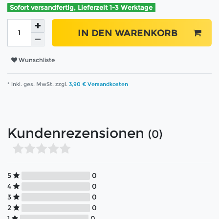
Sofort versandfertig, Lieferzeit 1-3 Werktage
IN DEN WARENKORB
Wunschliste
* inkl. ges. MwSt. zzgl.
3,90 € Versandkosten
Kundenrezensionen
(0)
5
0
4
0
3
0
2
0
1
0