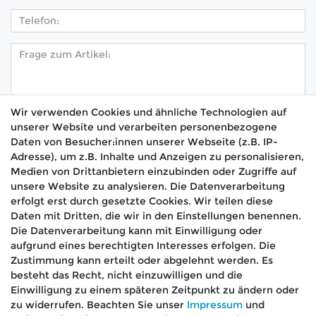
Wir verwenden Cookies und ähnliche Technologien auf
unserer Website und verarbeiten personenbezogene
Hiermit bestätige ich, dass ich die
Daten­schutz­
Daten von Besucher:innen unserer Webseite (z.B. IP-
*
erklärung
gelesen habe.
Adresse), um z.B. Inhalte und Anzeigen zu personalisieren,
Medien von Drittanbietern einzubinden oder Zugriffe auf
Absenden
unsere Website zu analysieren. Die Datenverarbeitung
erfolgt erst durch gesetzte Cookies. Wir teilen diese
Daten mit Dritten, die wir in den Einstellungen benennen.
Die Datenverarbeitung kann mit Einwilligung oder
aufgrund eines berechtigten Interesses erfolgen. Die
🚚 Schneller Versand
Zustimmung kann erteilt oder abgelehnt werden. Es
📦 Kostenloser Versand ab 75 €
besteht das Recht, nicht einzuwilligen und die
Einwilligung zu einem späteren Zeitpunkt zu ändern oder
📞 Kostenlose Beratung per Telefon &
zu widerrufen. Beachten Sie unser
Impressum
und
WhatsApp