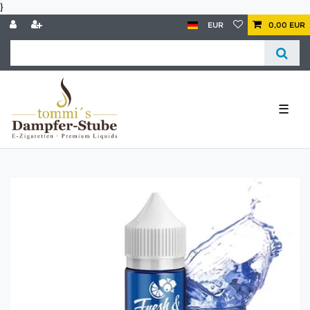
}
EUR
0,00 EUR
☰