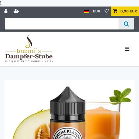
}
EUR
0,00 EUR
☰