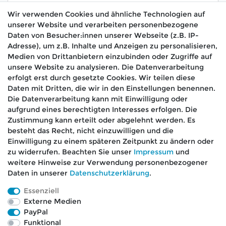
Wir verwenden Cookies und ähnliche Technologien auf
unserer Website und verarbeiten personenbezogene
Hiermit bestätige ich, dass ich die
Daten­schutz­
Daten von Besucher:innen unserer Webseite (z.B. IP-
*
erklärung
gelesen habe.
Adresse), um z.B. Inhalte und Anzeigen zu personalisieren,
Medien von Drittanbietern einzubinden oder Zugriffe auf
Absenden
unsere Website zu analysieren. Die Datenverarbeitung
erfolgt erst durch gesetzte Cookies. Wir teilen diese
Daten mit Dritten, die wir in den Einstellungen benennen.
Die Datenverarbeitung kann mit Einwilligung oder
aufgrund eines berechtigten Interesses erfolgen. Die
🚚 Schneller Versand
Zustimmung kann erteilt oder abgelehnt werden. Es
📦 Kostenloser Versand ab 75 €
besteht das Recht, nicht einzuwilligen und die
Einwilligung zu einem späteren Zeitpunkt zu ändern oder
📞 Kostenlose Beratung per Telefon &
zu widerrufen. Beachten Sie unser
Impressum
und
WhatsApp
weitere Hinweise zur Verwendung personenbezogener
Daten in unserer
Daten­schutz­erklärung
.
Essenziell
Externe Medien
Impressum
Daten­schutz­erklärung
AGB
PayPal
Funktional