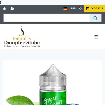
}
EUR
0,00 EUR
☰