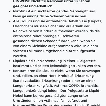
HINWEISE Nicht für Personen unter 18 Jahren
geeignet und erhältlich
Nikotin ist ein suchterzeugendes Nervengift und
kann gesundheitliche Schäden verursachen.
Alle Liquids und sie enthaltende Behältnisse (Depots,
Fläschchen) müssen sicher und außerhalb der
Reichweite von Kindern aufbewahrt werden, da die
enthaltene Nikotinmenge zu schweren
gesundheitlichen Schäden führen kann, wenn sie
von einem Kleinkind aufgenommen wird. In einem
solchen Fall muss umgehend ein Arzt aufgesucht
werden.
Liquids sind zur Verwendung in einer E-Zigarette
bestimmt und sollten keinesfalls getrunken werden.
Konsumieren Sie Liquids nicht, wenn Sie schwanger
sind, stillen, an einer Herz-Kreislauf-Erkrankung
(kardiovaskuläre Erkrankung) oder einer an einer
Lungenerkrankung (z.B. Asthma, COPD, Bronchitis,
Lungenentzündung) leiden. Der freigesetzte Liquid-
Nebel kann bei vorgeschädigter Lunge unter
Umständen einen Asthmaanfall, Luftnot und
Hustenanfälle auslösen. Verwenden Sie das Produkt