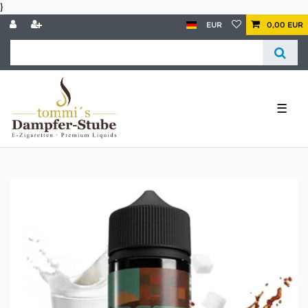
}
EUR
0,00 EUR
☰