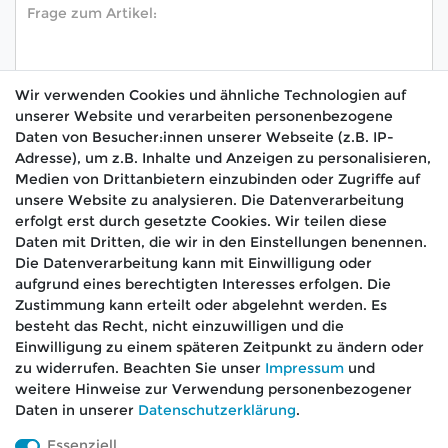
Wir verwenden Cookies und ähnliche Technologien auf
unserer Website und verarbeiten personenbezogene
Hiermit bestätige ich, dass ich die
Daten­schutz­
Daten von Besucher:innen unserer Webseite (z.B. IP-
*
erklärung
gelesen habe.
Adresse), um z.B. Inhalte und Anzeigen zu personalisieren,
Medien von Drittanbietern einzubinden oder Zugriffe auf
Absenden
unsere Website zu analysieren. Die Datenverarbeitung
erfolgt erst durch gesetzte Cookies. Wir teilen diese
Daten mit Dritten, die wir in den Einstellungen benennen.
Die Datenverarbeitung kann mit Einwilligung oder
aufgrund eines berechtigten Interesses erfolgen. Die
🚚 Schneller Versand
Zustimmung kann erteilt oder abgelehnt werden. Es
📦 Kostenloser Versand ab 75 €
besteht das Recht, nicht einzuwilligen und die
Einwilligung zu einem späteren Zeitpunkt zu ändern oder
📞 Kostenlose Beratung per Telefon &
zu widerrufen. Beachten Sie unser
Impressum
und
WhatsApp
weitere Hinweise zur Verwendung personenbezogener
Daten in unserer
Daten­schutz­erklärung
.
Essenziell