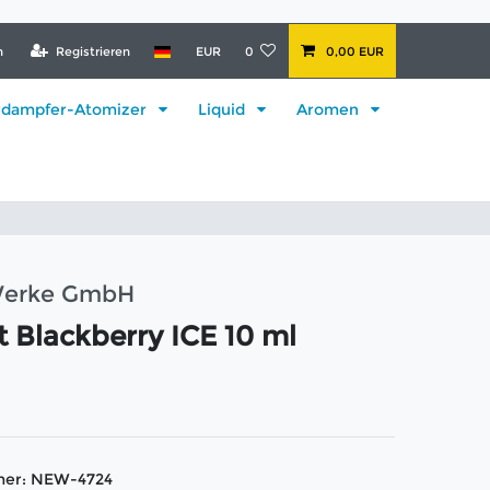
n
Registrieren
EUR
0
0,00 EUR
rdampfer-Atomizer
Liquid
Aromen
 Werke GmbH
 Blackberry ICE 10 ml
mer:
NEW-4724