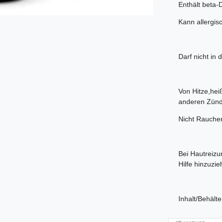
Enthält beta
Kann allergis
Darf nicht in
Von Hitze,he
anderen Zündq
Nicht Rauche
Bei Hautreizu
Hilfe hinzuzie
Inhalt/Behält