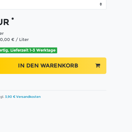
*
EUR
ter
90,00 € / Liter
ertig, Lieferzeit 1-3 Werktage
IN DEN WARENKORB
gl.
3,90 € Versandkosten