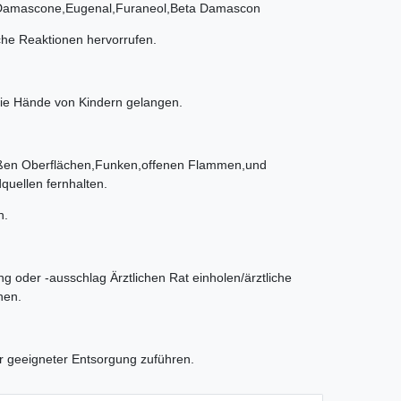
-Damascone,Eugenal,Furaneol,Beta Damascon
che Reaktionen hervorrufen.
 die Hände von Kindern gelangen.
ißen Oberflächen,Funken,offenen Flammen,und
uellen fernhalten.
n.
ng oder -ausschlag Ärztlichen Rat einholen/ärztliche
hen.
er geeigneter Entsorgung zuführen.