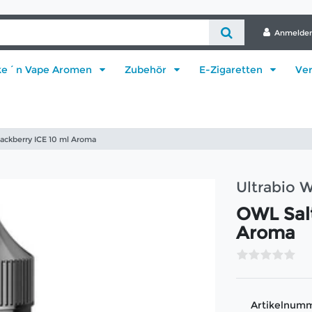
Anmelde
ke´n Vape Aromen
Zubehör
E-Zigaretten
Ve
ackberry ICE 10 ml Aroma
Ultrabio
OWL Salt
Aroma
Artikelnum