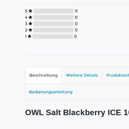
5
0
4
0
3
0
2
0
1
0
Beschreibung
Weitere Details
Produktsic
Bedienungsanleitung
OWL Salt Blackberry ICE 