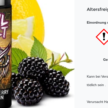
Altersfrei
Einordnung 
Gefah
Kann bei Ver
tödlich sein .
Verursacht H