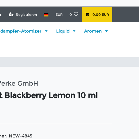
n
Registrieren
EUR
0
0,00 EUR
rdampfer-Atomizer
Liquid
Aromen
 Werke GmbH
t Blackberry Lemon 10 ml
mer:
NEW-4845