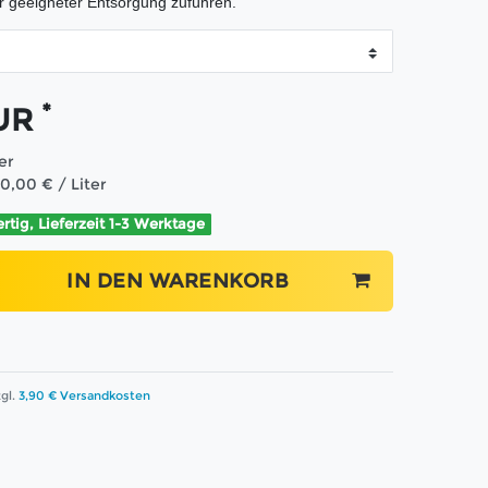
er geeigneter Entsorgung zuführen.
*
EUR
ter
90,00 € / Liter
ertig, Lieferzeit 1-3 Werktage
IN DEN WARENKORB
gl.
3,90 € Versandkosten