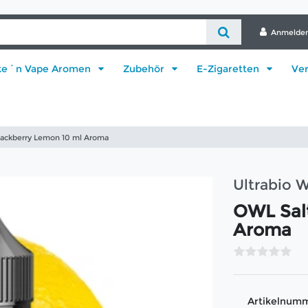
Anmelde
ke´n Vape Aromen
Zubehör
E-Zigaretten
Ve
lackberry Lemon 10 ml Aroma
Ultrabio
OWL Sal
Aroma
Artikelnum