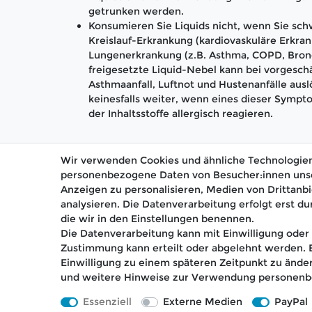
getrunken werden.
Konsumieren Sie Liquids nicht, wenn Sie schw
Kreislauf-Erkrankung (kardiovaskuläre Erkran
Lungenerkrankung (z.B. Asthma, COPD, Bronc
freigesetzte Liquid-Nebel kann bei vorgesc
Asthmaanfall, Luftnot und Hustenanfälle aus
keinesfalls weiter, wenn eines dieser Sympto
der Inhaltsstoffe allergisch reagieren.
Wir verwenden Cookies und ähnliche Technologien
personenbezogene Daten von Besucher:innen unsere
Anzeigen zu personalisieren, Medien von Drittanbi
analysieren. Die Datenverarbeitung erfolgt erst du
🚚 Schneller Versand
📦 K
die wir in den Einstellungen benennen.
Die Datenverarbeitung kann mit Einwilligung oder 
Zustimmung kann erteilt oder abgelehnt werden. Es
Einwilligung zu einem späteren Zeitpunkt zu ände
und weitere Hinweise zur Verwendung personenb
Impressum
Daten­schutz­erklärung
Essenziell
Externe Medien
PayPal