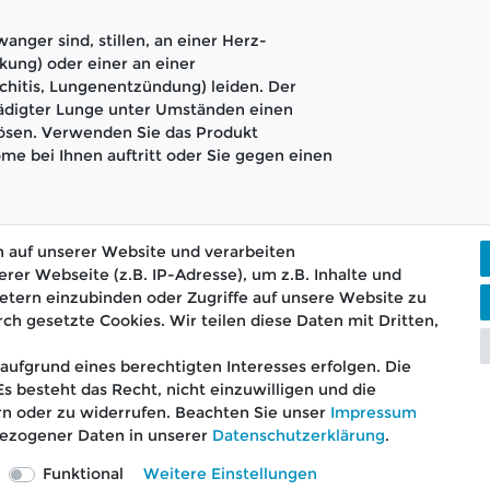
anger sind, stillen, an einer Herz-
kung) oder einer an einer
hitis, Lungenentzündung) leiden. Der
hädigter Lunge unter Umständen einen
lösen. Verwenden Sie das Produkt
me bei Ihnen auftritt oder Sie gegen einen
 auf unserer Website und verarbeiten
r Webseite (z.B. IP-Adresse), um z.B. Inhalte und
etern einzubinden oder Zugriffe auf unsere Website zu
rch gesetzte Cookies. Wir teilen diese Daten mit Dritten,
ostenloser Versand ab 75 €
📞 Kostenlose Beratun
aufgrund eines berechtigten Interesses erfolgen. Die
 besteht das Recht, nicht einzuwilligen und die
rn oder zu widerrufen. Beachten Sie unser
Impressum
ezogener Daten in unserer
Daten­schutz­erklärung
.
AGB
Barrierefreiheitserklärung
Widerrufs­recht
V
Funktional
Weitere Einstellungen