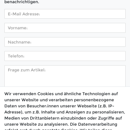
benachrichtigen.
Wir verwenden Cookies und ähnliche Technologien auf
unserer Website und verarbeiten personenbezogene
Hiermit bestätige ich, dass ich die
Daten­schutz­
Daten von Besucher:innen unserer Webseite (z.B. IP-
*
erklärung
gelesen habe.
Adresse), um z.B. Inhalte und Anzeigen zu personalisieren,
Medien von Drittanbietern einzubinden oder Zugriffe auf
Absenden
unsere Website zu analysieren. Die Datenverarbeitung