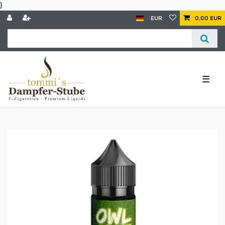
}
EUR
0,00 EUR
☰