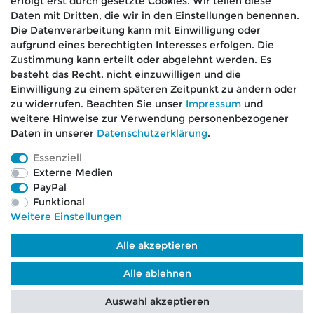
erfolgt erst durch gesetzte Cookies. Wir teilen diese
Daten mit Dritten, die wir in den Einstellungen benennen.
Die Datenverarbeitung kann mit Einwilligung oder
aufgrund eines berechtigten Interesses erfolgen. Die
🚚 Schneller Versand
Zustimmung kann erteilt oder abgelehnt werden. Es
📦 Kostenloser Versand ab 75 €
besteht das Recht, nicht einzuwilligen und die
Einwilligung zu einem späteren Zeitpunkt zu ändern oder
📞 Kostenlose Beratung per Telefon &
zu widerrufen. Beachten Sie unser
Impressum
und
WhatsApp
weitere Hinweise zur Verwendung personenbezogener
Daten in unserer
Daten­schutz­erklärung
.
Essenziell
Externe Medien
Impressum
Daten­schutz­erklärung
AGB
PayPal
Funktional
Weitere Einstellungen
Barrierefreiheitserklärung
Widerrufs­recht
Alle akzeptieren
Kontakt
VERTRAG WIDERRUFEN
Alle ablehnen
Auswahl akzeptieren