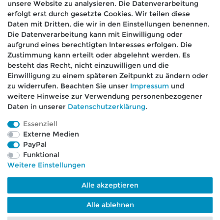
unsere Website zu analysieren. Die Datenverarbeitung
erfolgt erst durch gesetzte Cookies. Wir teilen diese
Daten mit Dritten, die wir in den Einstellungen benennen.
Die Datenverarbeitung kann mit Einwilligung oder
aufgrund eines berechtigten Interesses erfolgen. Die
🚚 Schneller Versand
Zustimmung kann erteilt oder abgelehnt werden. Es
📦 Kostenloser Versand ab 75 €
besteht das Recht, nicht einzuwilligen und die
Einwilligung zu einem späteren Zeitpunkt zu ändern oder
📞 Kostenlose Beratung per Telefon &
zu widerrufen. Beachten Sie unser
Impressum
und
WhatsApp
weitere Hinweise zur Verwendung personenbezogener
Daten in unserer
Daten­schutz­erklärung
.
Essenziell
Externe Medien
Impressum
Daten­schutz­erklärung
AGB
PayPal
Funktional
Weitere Einstellungen
Barrierefreiheitserklärung
Widerrufs­recht
Alle akzeptieren
Kontakt
VERTRAG WIDERRUFEN
Alle ablehnen