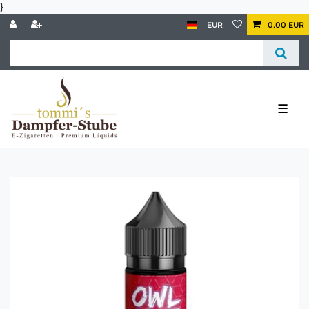
}
EUR
0,00 EUR
☰