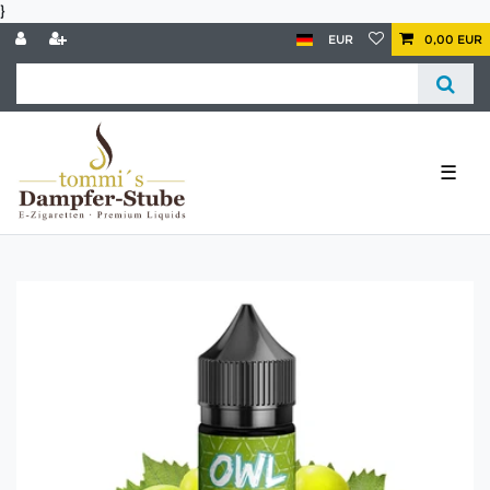
}
EUR
0,00 EUR
☰