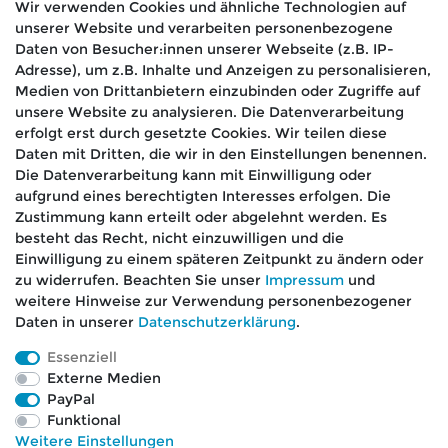
Wir verwenden Cookies und ähnliche Technologien auf
unserer Website und verarbeiten personenbezogene
Hiermit bestätige ich, dass ich die
Daten­schutz­
Daten von Besucher:innen unserer Webseite (z.B. IP-
*
erklärung
gelesen habe.
Adresse), um z.B. Inhalte und Anzeigen zu personalisieren,
Medien von Drittanbietern einzubinden oder Zugriffe auf
Absenden
unsere Website zu analysieren. Die Datenverarbeitung
erfolgt erst durch gesetzte Cookies. Wir teilen diese
Daten mit Dritten, die wir in den Einstellungen benennen.
Die Datenverarbeitung kann mit Einwilligung oder
aufgrund eines berechtigten Interesses erfolgen. Die
🚚 Schneller Versand
Zustimmung kann erteilt oder abgelehnt werden. Es
📦 Kostenloser Versand ab 75 €
besteht das Recht, nicht einzuwilligen und die
Einwilligung zu einem späteren Zeitpunkt zu ändern oder
📞 Kostenlose Beratung per Telefon &
zu widerrufen. Beachten Sie unser
Impressum
und
WhatsApp
weitere Hinweise zur Verwendung personenbezogener
Daten in unserer
Daten­schutz­erklärung
.
Essenziell
Externe Medien
Impressum
Daten­schutz­erklärung
AGB
PayPal
Funktional
Weitere Einstellungen
Barrierefreiheitserklärung
Widerrufs­recht