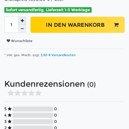
Sofort versandfertig, Lieferzeit 1-3 Werktage
IN DEN WARENKORB
Wunschliste
* inkl. ges. MwSt. zzgl.
3,90 € Versandkosten
Kundenrezensionen
(0)
5
0
4
0
3
0
2
0