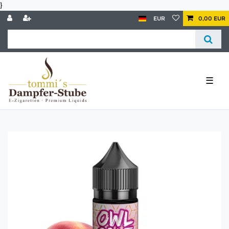
}
EUR
0,00 EUR
☰