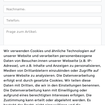
Wir verwenden Cookies und ähnliche Technologien auf
unserer Website und verarbeiten personenbezogene
Hiermit bestätige ich, dass ich die
Daten­schutz­
Daten von Besucher:innen unserer Webseite (z.B. IP-
*
erklärung
gelesen habe.
Adresse), um z.B. Inhalte und Anzeigen zu personalisieren,
Medien von Drittanbietern einzubinden oder Zugriffe auf
Absenden
unsere Website zu analysieren. Die Datenverarbeitung
erfolgt erst durch gesetzte Cookies. Wir teilen diese
Daten mit Dritten, die wir in den Einstellungen benennen.
Die Datenverarbeitung kann mit Einwilligung oder
aufgrund eines berechtigten Interesses erfolgen. Die
🚚 Schneller Versand
Zustimmung kann erteilt oder abgelehnt werden. Es
📦 Kostenloser Versand ab 75 €