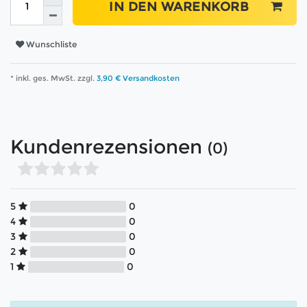
IN DEN WARENKORB
Wunschliste
* inkl. ges. MwSt. zzgl.
3,90 € Versandkosten
Kundenrezensionen
(0)
5
0
4
0
3
0
2
0
1
0