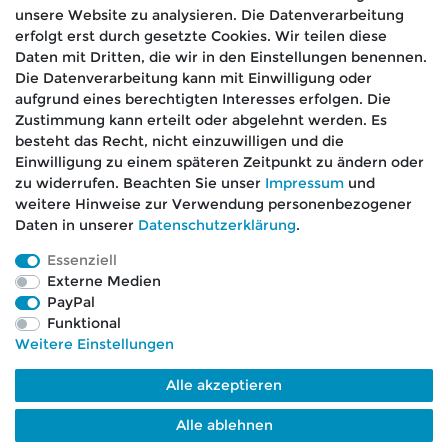
unsere Website zu analysieren. Die Datenverarbeitung
erfolgt erst durch gesetzte Cookies. Wir teilen diese
Daten mit Dritten, die wir in den Einstellungen benennen.
Die Datenverarbeitung kann mit Einwilligung oder
aufgrund eines berechtigten Interesses erfolgen. Die
🚚 Schneller Versand
Zustimmung kann erteilt oder abgelehnt werden. Es
📦 Kostenloser Versand ab 75 €
besteht das Recht, nicht einzuwilligen und die
Einwilligung zu einem späteren Zeitpunkt zu ändern oder
📞 Kostenlose Beratung per Telefon &
zu widerrufen. Beachten Sie unser
Impressum
und
WhatsApp
weitere Hinweise zur Verwendung personenbezogener
Daten in unserer
Daten­schutz­erklärung
.
Essenziell
Externe Medien
Impressum
Daten­schutz­erklärung
AGB
PayPal
Funktional
Weitere Einstellungen
Barrierefreiheitserklärung
Widerrufs­recht
Alle akzeptieren
Kontakt
VERTRAG WIDERRUFEN
Alle ablehnen