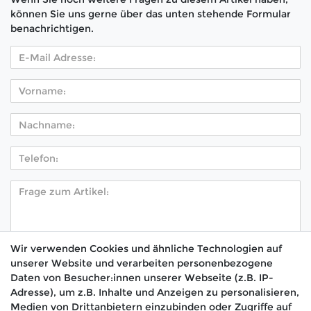
können Sie uns gerne über das unten stehende Formular
benachrichtigen.
Wir verwenden Cookies und ähnliche Technologien auf
unserer Website und verarbeiten personenbezogene
Hiermit bestätige ich, dass ich die
Daten­schutz­
Daten von Besucher:innen unserer Webseite (z.B. IP-
*
erklärung
gelesen habe.
Adresse), um z.B. Inhalte und Anzeigen zu personalisieren,
Medien von Drittanbietern einzubinden oder Zugriffe auf
Absenden