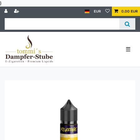
}
EUR
0,00 EUR
☰