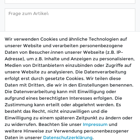
Wir verwenden Cookies und ähnliche Technologien auf
unserer Website und verarbeiten personenbezogene
Hiermit bestätige ich, dass ich die
Daten­schutz­
Daten von Besucher:innen unserer Webseite (z.B. IP-
*
erklärung
gelesen habe.
Adresse), um z.B. Inhalte und Anzeigen zu personalisieren,
Medien von Drittanbietern einzubinden oder Zugriffe auf
Absenden
unsere Website zu analysieren. Die Datenverarbeitung
erfolgt erst durch gesetzte Cookies. Wir teilen diese
Daten mit Dritten, die wir in den Einstellungen benennen.
Die Datenverarbeitung kann mit Einwilligung oder
aufgrund eines berechtigten Interesses erfolgen. Die
🚚 Schneller Versand
Zustimmung kann erteilt oder abgelehnt werden. Es
📦 Kostenloser Versand ab 75 €
besteht das Recht, nicht einzuwilligen und die
Einwilligung zu einem späteren Zeitpunkt zu ändern oder
📞 Kostenlose Beratung per Telefon &
zu widerrufen. Beachten Sie unser
Impressum
und
WhatsApp
weitere Hinweise zur Verwendung personenbezogener
Daten in unserer
Daten­schutz­erklärung
.