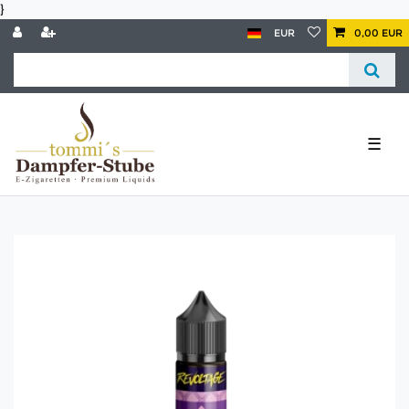
}
EUR
0,00 EUR
☰