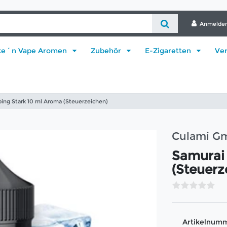
Anmelde
ke´n Vape Aromen
Zubehör
E-Zigaretten
Ve
ing Stark 10 ml Aroma (Steuerzeichen)
Culami G
Samurai
(Steuerz
Artikelnum