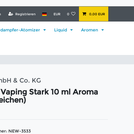
n
Registrieren
EUR
0
0,00 EUR
rdampfer-Atomizer
Liquid
Aromen
mbH & Co. KG
 Vaping Stark 10 ml Aroma
eichen)
mer:
NEW-3533