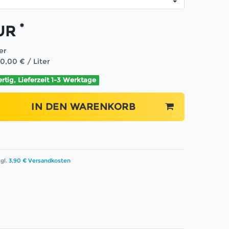
*
EUR
ter
90,00 € / Liter
ertig, Lieferzeit 1-3 Werktage
IN DEN WARENKORB
gl.
3,90 € Versandkosten