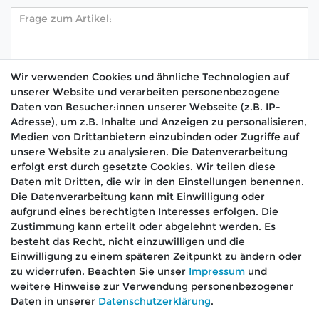
Wir verwenden Cookies und ähnliche Technologien auf
unserer Website und verarbeiten personenbezogene
Hiermit bestätige ich, dass ich die
Daten­schutz­
Daten von Besucher:innen unserer Webseite (z.B. IP-
*
erklärung
gelesen habe.
Adresse), um z.B. Inhalte und Anzeigen zu personalisieren,
Medien von Drittanbietern einzubinden oder Zugriffe auf
Absenden
unsere Website zu analysieren. Die Datenverarbeitung
erfolgt erst durch gesetzte Cookies. Wir teilen diese
Daten mit Dritten, die wir in den Einstellungen benennen.
Die Datenverarbeitung kann mit Einwilligung oder
aufgrund eines berechtigten Interesses erfolgen. Die
🚚 Schneller Versand
Zustimmung kann erteilt oder abgelehnt werden. Es
📦 Kostenloser Versand ab 75 €
besteht das Recht, nicht einzuwilligen und die
Einwilligung zu einem späteren Zeitpunkt zu ändern oder
📞 Kostenlose Beratung per Telefon &
zu widerrufen. Beachten Sie unser
Impressum
und
WhatsApp
weitere Hinweise zur Verwendung personenbezogener
Daten in unserer
Daten­schutz­erklärung
.