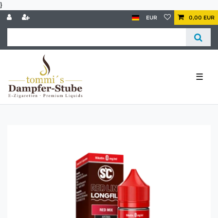
}
EUR
0,00 EUR
☰