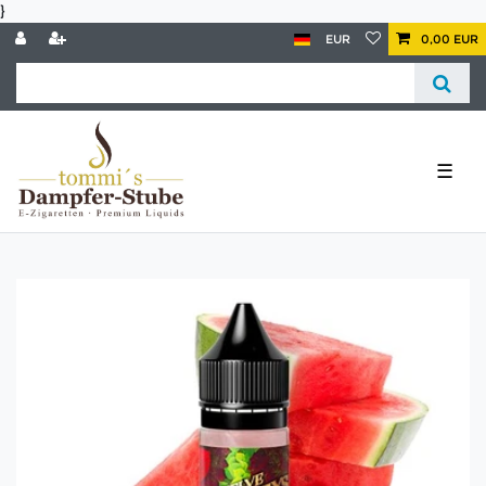
}
EUR
0,00 EUR
☰