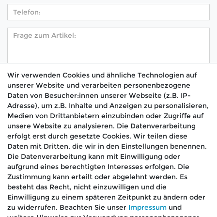
Wir verwenden Cookies und ähnliche Technologien auf
unserer Website und verarbeiten personenbezogene
Hiermit bestätige ich, dass ich die
Daten­schutz­
Daten von Besucher:innen unserer Webseite (z.B. IP-
*
erklärung
gelesen habe.
Adresse), um z.B. Inhalte und Anzeigen zu personalisieren,
Medien von Drittanbietern einzubinden oder Zugriffe auf
Absenden
unsere Website zu analysieren. Die Datenverarbeitung
erfolgt erst durch gesetzte Cookies. Wir teilen diese
Daten mit Dritten, die wir in den Einstellungen benennen.
Die Datenverarbeitung kann mit Einwilligung oder
aufgrund eines berechtigten Interesses erfolgen. Die
🚚 Schneller Versand
Zustimmung kann erteilt oder abgelehnt werden. Es
📦 Kostenloser Versand ab 75 €
besteht das Recht, nicht einzuwilligen und die
Einwilligung zu einem späteren Zeitpunkt zu ändern oder
📞 Kostenlose Beratung per Telefon &
zu widerrufen. Beachten Sie unser
Impressum
und
WhatsApp