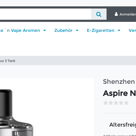
Anmelde
ke´n Vape Aromen
Zubehör
E-Zigaretten
Ve
lus 3 Tank
Shenzhen 
Aspire N
Altersfrei