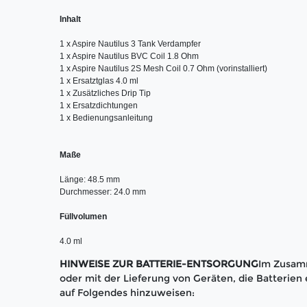
Inhalt
1 x
Aspire Nautilus 3 Tank Verdampfer 

1 x Aspire
Nautilus BVC Coil 1.8 Ohm

1 x Aspire Nautilus 2S Mesh Coil 0.7 Ohm (vorinstalliert)

1 x Ersatztglas 4.0 ml

1 x Zusätzliches Drip Tip

1 x Ersatzdichtungen

1 x Bedienungsanleitung

Maße
Länge: 48.5 mm  

Durchmesser: 24.0 mm

Füllvolumen
4.0 ml
HINWEISE ZUR BATTERIE-ENTSORGUNG
Im Zusam
oder mit der Lieferung von Geräten, die Batterien e
auf Folgendes hinzuweisen: