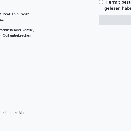
Hiermit bestä
gelesen habe
n Top-Cap punkten.

z, 

 

schließender Ventile, 

 Coil unterbrechen, 

er Liquidzufuhr
