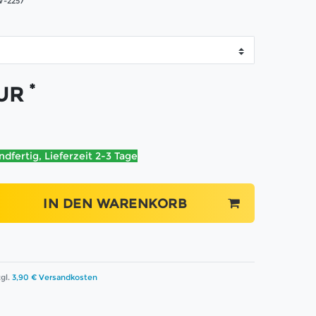
-2257
*
EUR
ndfertig, Lieferzeit 2-3 Tage
IN DEN WARENKORB
gl.
3,90 € Versandkosten