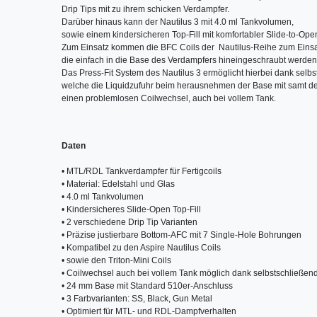
Drip Tips mit zu ihrem schicken Verdampfer. 

Darüber hinaus kann der Nautilus 3 mit 4.0 ml Tankvolumen, 

sowie einem kindersicheren Top-Fill mit komfortabler Slide-to-Ope
Zum Einsatz kommen die BFC Coils der  Nautilus-Reihe zum Einsat
die einfach in die Base des Verdampfers hineingeschraubt werden.
Das Press-Fit System des Nautilus 3 ermöglicht hierbei dank selbst
welche die Liquidzufuhr beim herausnehmen der Base mit samt der
einen problemlosen Coilwechsel, auch bei vollem Tank.
Daten
• MTL/RDL Tankverdampfer für Fertigcoils

• Material: Edelstahl und Glas

• 4.0 ml Tankvolumen

• Kindersicheres Slide-Open Top-Fill

• 2 verschiedene Drip Tip Varianten

• Präzise justierbare Bottom-AFC mit 7 Single-Hole Bohrungen

• Kompatibel zu den Aspire Nautilus Coils 

• sowie den Triton-Mini Coils

• Coilwechsel auch bei vollem Tank möglich dank selbstschließend
• 24 mm Base mit Standard 510er-Anschluss

• 3 Farbvarianten: SS, Black, Gun Metal

• Optimiert für MTL- und RDL-Dampfverhalten
