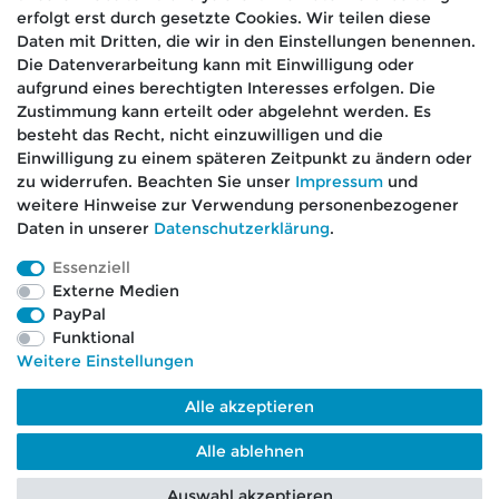
erfolgt erst durch gesetzte Cookies. Wir teilen diese
Daten mit Dritten, die wir in den Einstellungen benennen.
Die Datenverarbeitung kann mit Einwilligung oder
aufgrund eines berechtigten Interesses erfolgen. Die
🚚 Schneller Versand
Zustimmung kann erteilt oder abgelehnt werden. Es
📦 Kostenloser Versand ab 75 €
besteht das Recht, nicht einzuwilligen und die
Einwilligung zu einem späteren Zeitpunkt zu ändern oder
📞 Kostenlose Beratung per Telefon &
zu widerrufen. Beachten Sie unser
Impressum
und
WhatsApp
weitere Hinweise zur Verwendung personenbezogener
Daten in unserer
Daten­schutz­erklärung
.
Essenziell
Externe Medien
Impressum
Daten­schutz­erklärung
AGB
PayPal
Funktional
Weitere Einstellungen
Barrierefreiheitserklärung
Widerrufs­recht
Alle akzeptieren
Kontakt
VERTRAG WIDERRUFEN
Alle ablehnen
Auswahl akzeptieren