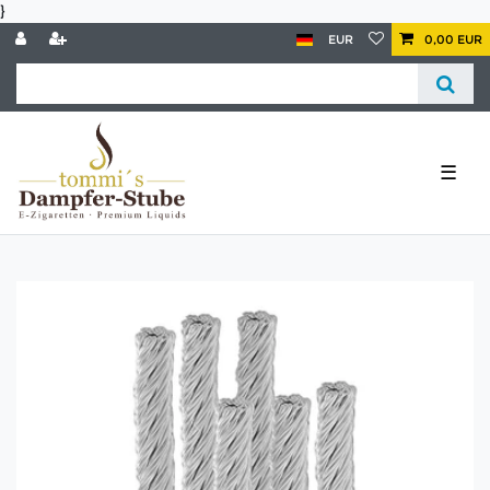
}
EUR
0,00 EUR
☰