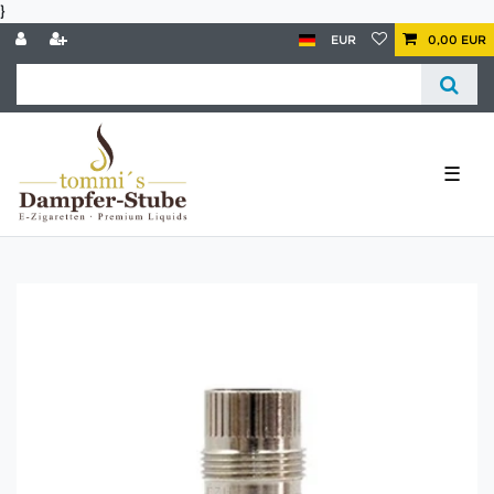
}
EUR
0,00 EUR
☰