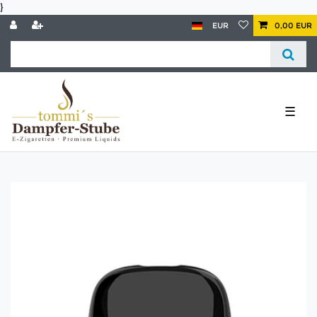
}
EUR
0,00 EUR
☰