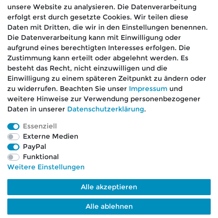
unsere Website zu analysieren. Die Datenverarbeitung
erfolgt erst durch gesetzte Cookies. Wir teilen diese
Daten mit Dritten, die wir in den Einstellungen benennen.
Die Datenverarbeitung kann mit Einwilligung oder
aufgrund eines berechtigten Interesses erfolgen. Die
🚚 Schneller Versand
Zustimmung kann erteilt oder abgelehnt werden. Es
📦 Kostenloser Versand ab 75 €
besteht das Recht, nicht einzuwilligen und die
Einwilligung zu einem späteren Zeitpunkt zu ändern oder
📞 Kostenlose Beratung per Telefon &
zu widerrufen. Beachten Sie unser
Impressum
und
WhatsApp
weitere Hinweise zur Verwendung personenbezogener
Daten in unserer
Daten­schutz­erklärung
.
Essenziell
Externe Medien
Impressum
Daten­schutz­erklärung
AGB
PayPal
Funktional
Weitere Einstellungen
Barrierefreiheitserklärung
Widerrufs­recht
Alle akzeptieren
Kontakt
VERTRAG WIDERRUFEN
Alle ablehnen