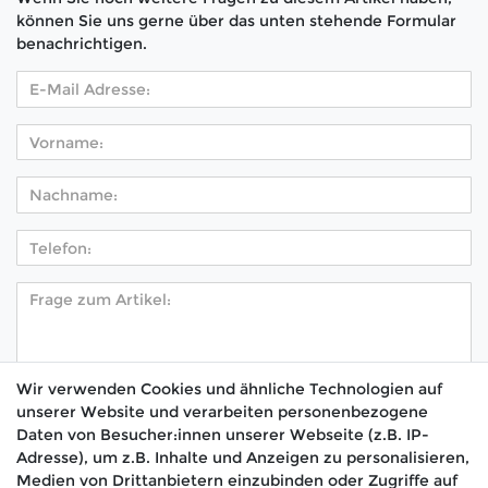
können Sie uns gerne über das unten stehende Formular
benachrichtigen.
Wir verwenden Cookies und ähnliche Technologien auf
unserer Website und verarbeiten personenbezogene
Hiermit bestätige ich, dass ich die
Daten­schutz­
Daten von Besucher:innen unserer Webseite (z.B. IP-
*
erklärung
gelesen habe.
Adresse), um z.B. Inhalte und Anzeigen zu personalisieren,
Medien von Drittanbietern einzubinden oder Zugriffe auf
Absenden