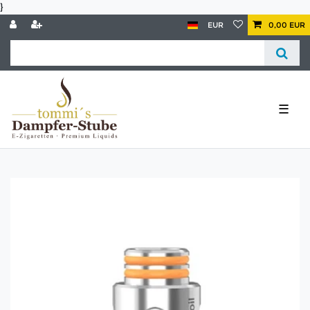
}
EUR
0,00 EUR
☰