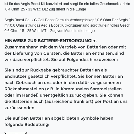
ist für das
Aegis Boost Kit konzipiert und sorgt für ein tolles Geschmackserlebni
 0.4 Ohm  25 - 33 Watt  DL: Zug direkt in die Lunge

Aegis Boost Coil / G Coil Boost Formula Verdampferkopf
 ;
0.6 Ohm Der
Aegis Boos
mit 0.6 Ohm ist für das
Aegis Boost Kit konzipiert und sorgt für ein tolles Gesc
0.6 Ohm  15 - 25 Watt  MTL: Zug von Mund in die Lunge
HINWEISE ZUR BATTERIE-ENTSORGUNG
Im
Zusammenhang mit dem Vertrieb von Batterien oder mit
der Lieferung von Geräten, die Batterien enthalten, sind
wir dazu verpflichtet, Sie auf Folgendes hinzuweisen:
Sie sind zur Rückgabe gebrauchter Batterien als
Endnutzer gesetzlich verpflichtet. Sie können Batterien
nach Gebrauch an uns oder in den dafür vorgesehenen
Rücknahmestellen (z.B. in Kommunalen Sammelstellen
oder im Handel) unentgeltlich zurückgeben. Sie können
die Batterien auch (ausreichend frankiert) per Post an uns
zurücksenden.
Die auf den Batterien abgebildeten Symbole haben
folgende Bedeutung: