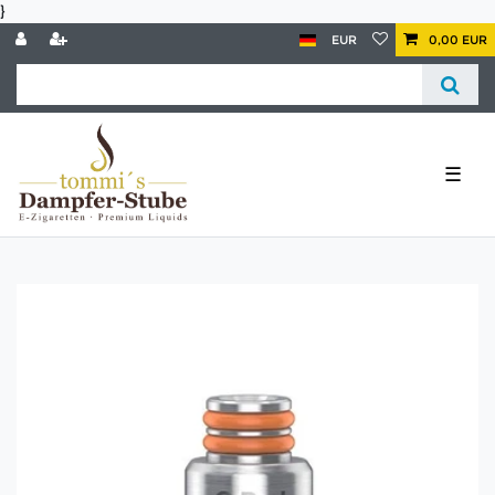
}
EUR
0,00 EUR
☰