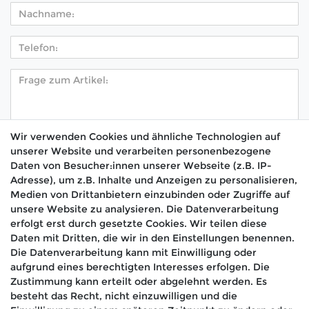
Wir verwenden Cookies und ähnliche Technologien auf
unserer Website und verarbeiten personenbezogene
Hiermit bestätige ich, dass ich die
Daten­schutz­
Daten von Besucher:innen unserer Webseite (z.B. IP-
*
erklärung
gelesen habe.
Adresse), um z.B. Inhalte und Anzeigen zu personalisieren,
Medien von Drittanbietern einzubinden oder Zugriffe auf
Absenden
unsere Website zu analysieren. Die Datenverarbeitung
erfolgt erst durch gesetzte Cookies. Wir teilen diese
Daten mit Dritten, die wir in den Einstellungen benennen.
Die Datenverarbeitung kann mit Einwilligung oder
aufgrund eines berechtigten Interesses erfolgen. Die
🚚 Schneller Versand
Zustimmung kann erteilt oder abgelehnt werden. Es
📦 Kostenloser Versand ab 75 €
besteht das Recht, nicht einzuwilligen und die