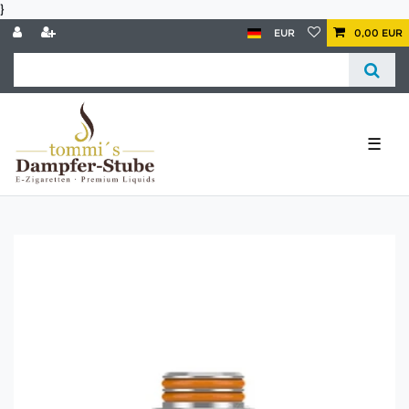
}
EUR
0,00 EUR
☰