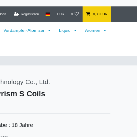
lden
Registrieren
EUR
0
0,00 EUR
Verdampfer-Atomizer
Liquid
Aromen
hnology Co., Ltd.
Prism S Coils
abe : 18 Jahre
3428