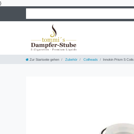
}
Zur Startseite gehen
Zubehör
Coilheads
Innokin Prism S Coils