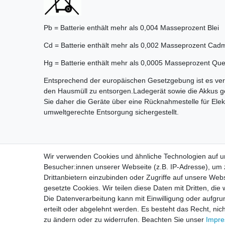
Pb = Batterie enthält mehr als 0,004 Masseprozent Blei
Cd = Batterie enthält mehr als 0,002 Masseprozent Cad
Hg = Batterie enthält mehr als 0,0005 Masseprozent Quec
Entsprechend der europäischen Gesetzgebung ist es verb
den Hausmüll zu entsorgen.Ladegerät sowie die Akkus ge
Sie daher die Geräte über eine Rücknahmestelle für Elekt
umweltgerechte Entsorgung sichergestellt.
Wir verwenden Cookies und ähnliche Technologien auf 
Besucher:innen unserer Webseite (z.B. IP-Adresse), um z
Drittanbietern einzubinden oder Zugriffe auf unsere Webs
🚚 Schneller Versand
📦 
gesetzte Cookies. Wir teilen diese Daten mit Dritten, die
Die Datenverarbeitung kann mit Einwilligung oder aufgru
erteilt oder abgelehnt werden. Es besteht das Recht, nich
zu ändern oder zu widerrufen. Beachten Sie unser
Impr