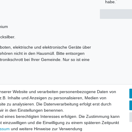
*
habe.
mium
ksilber.
oten, elektrische und elektronische Geräte über
hören nicht in den Hausmüll. Bitte entsorgen
ronikschrott bei Ihrer Gemeinde. Nur so ist eine
unserer Website und verarbeiten personenbezogene Daten von
.B. Inhalte und Anzeigen zu personalisieren, Medien von
ite zu analysieren. Die Datenverarbeitung erfolgt erst durch
Kostenloser Versand ab 75 €
📞 Kostenlose Beratung
 wir in den Einstellungen benennen.
nd eines berechtigten Interesses erfolgen. Die Zustimmung kann
t einzuwilligen und die Einwilligung zu einem späteren Zeitpunkt
essum
und weitere Hinweise zur Verwendung