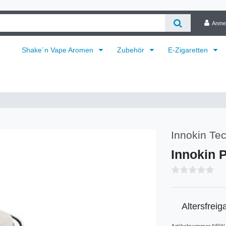
Anme
Shake´n Vape Aromen
Zubehör
E-Zigaretten
Innokin Tec
Innokin 
Altersfreig
Artikelnummer
NEW-