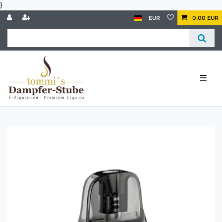
}
EUR
0,00 EUR
☰