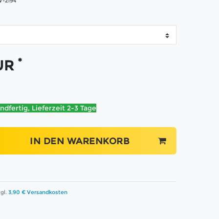
-2194
*
EUR
ndfertig, Lieferzeit 2-3 Tage
IN DEN WARENKORB
gl.
3,90 € Versandkosten