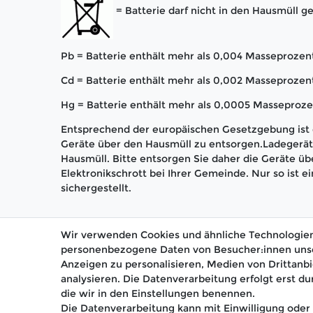
= Batterie darf nicht in den Hausmüll 
Pb = Batterie enthält mehr als 0,004 Masseprozent
Cd = Batterie enthält mehr als 0,002 Masseproze
Hg = Batterie enthält mehr als 0,0005 Masseproze
Entsprechend der europäischen Gesetzgebung ist e
Geräte über den Hausmüll zu entsorgen.Ladegerät 
Hausmüll. Bitte entsorgen Sie daher die Geräte üb
Elektronikschrott bei Ihrer Gemeinde. Nur so ist
sichergestellt.
Wir verwenden Cookies und ähnliche Technologien
personenbezogene Daten von Besucher:innen unsere
Anzeigen zu personalisieren, Medien von Drittanbi
analysieren. Die Datenverarbeitung erfolgt erst du
🚚 Schneller Versand
📦 K
die wir in den Einstellungen benennen.
Die Datenverarbeitung kann mit Einwilligung oder 