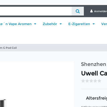
Anmelde
ke´n Vape Aromen
Zubehör
E-Zigaretten
Ve
rn G Pod Coil
Shenzhen 
Uwell Ca
Altersfrei