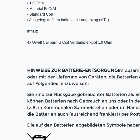
• 1.0 Ohm

• Material:FeCrAl

• Standard Coil

• Ausgelegt auf den indirekten Lungenzug (MTL)

Inhalt:
4x Uwell Caliburn G Coil Verdampferkopf 1.0 Ohm
HINWEISE ZUR BATTERIE-ENTSORGUNG
Im Zusam
oder mit der Lieferung von Geräten, die Batterien e
auf Folgendes hinzuweisen:
Sie sind zur Rückgabe gebrauchter Batterien als En
können Batterien nach Gebrauch an uns oder in 
(z.B. in Kommunalen Sammelstellen oder im Hande
die Batterien auch (ausreichend frankiert) per Pos
Die auf den Batterien abgebildeten Symbole habe