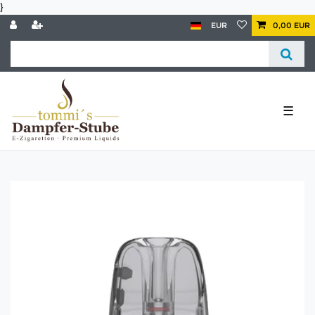
}
EUR
0,00 EUR
☰