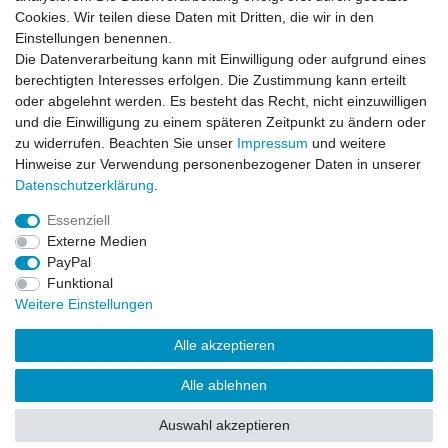
Cookies. Wir teilen diese Daten mit Dritten, die wir in den
Einstellungen benennen.
Die Datenverarbeitung kann mit Einwilligung oder aufgrund eines
🚚 Schneller Versand
berechtigten Interesses erfolgen. Die Zustimmung kann erteilt
📦 Kostenloser Versand ab 75 €
oder abgelehnt werden. Es besteht das Recht, nicht einzuwilligen
und die Einwilligung zu einem späteren Zeitpunkt zu ändern oder
📞 Kostenlose Beratung per Telefon &
zu widerrufen. Beachten Sie unser
Impressum
und weitere
WhatsApp
Hinweise zur Verwendung personenbezogener Daten in unserer
Daten­schutz­erklärung
.
Essenziell
Externe Medien
Impressum
Daten­schutz­erklärung
AGB
PayPal
Funktional
Weitere Einstellungen
Barrierefreiheitserklärung
Widerrufs­recht
Alle akzeptieren
Kontakt
VERTRAG WIDERRUFEN
Alle ablehnen
Auswahl akzeptieren