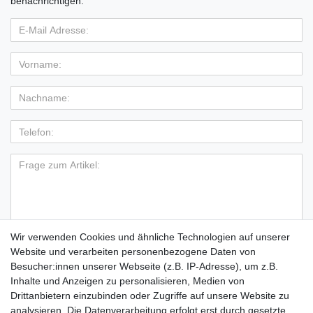
benachrichtigen.
Wir verwenden Cookies und ähnliche Technologien auf unserer
Hiermit bestätige ich, dass ich die
Daten­schutz­erklärung
Website und verarbeiten personenbezogene Daten von
*
gelesen habe.
Besucher:innen unserer Webseite (z.B. IP-Adresse), um z.B.
Inhalte und Anzeigen zu personalisieren, Medien von
Absenden
Drittanbietern einzubinden oder Zugriffe auf unsere Website zu
analysieren. Die Datenverarbeitung erfolgt erst durch gesetzte