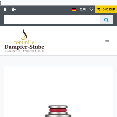
}
EUR
0,00 EUR
☰