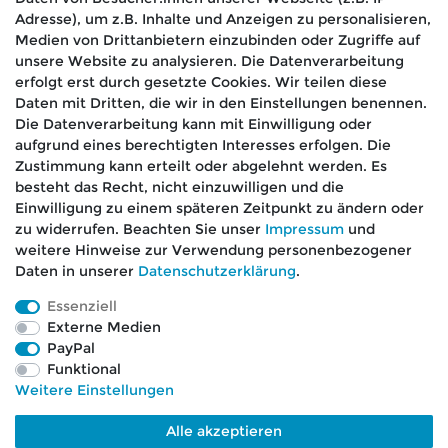
*
erklärung
gelesen habe.
Adresse), um z.B. Inhalte und Anzeigen zu personalisieren,
Medien von Drittanbietern einzubinden oder Zugriffe auf
Absenden
unsere Website zu analysieren. Die Datenverarbeitung
erfolgt erst durch gesetzte Cookies. Wir teilen diese
Daten mit Dritten, die wir in den Einstellungen benennen.
Die Datenverarbeitung kann mit Einwilligung oder
aufgrund eines berechtigten Interesses erfolgen. Die
🚚 Schneller Versand
Zustimmung kann erteilt oder abgelehnt werden. Es
📦 Kostenloser Versand ab 75 €
besteht das Recht, nicht einzuwilligen und die
Einwilligung zu einem späteren Zeitpunkt zu ändern oder
📞 Kostenlose Beratung per Telefon &
zu widerrufen. Beachten Sie unser
Impressum
und
WhatsApp
weitere Hinweise zur Verwendung personenbezogener
Daten in unserer
Daten­schutz­erklärung
.
Essenziell
Externe Medien
Impressum
Daten­schutz­erklärung
AGB
PayPal
Funktional
Weitere Einstellungen
Barrierefreiheitserklärung
Widerrufs­recht
Alle akzeptieren