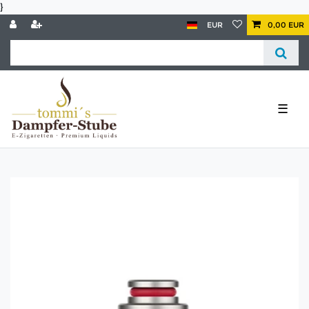
}
EUR
0,00 EUR
☰