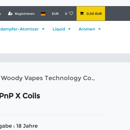
n
Registrieren
EUR
0
0,00 EUR
rdampfer-Atomizer
Liquid
Aromen
Woody Vapes Technology Co.,
PnP X Coils
gabe : 18 Jahre