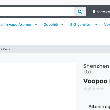
Anmelde
ke´n Vape Aromen
Zubehör
E-Zigaretten
Ve
X Coils
Shenzhen 
Ltd.
Voopoo 
Altersfrei