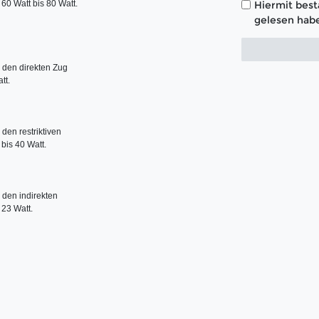
0 Watt bis 80 Watt.

Hiermit bestä
gelesen habe
den direkten Zug 

t. 

en restriktiven 

is 40 Watt.

den indirekten 

 23 Watt.