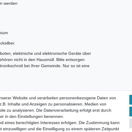
en werden
mium
ksilber.
oten, elektrische und elektronische Geräte über
hören nicht in den Hausmüll. Bitte entsorgen
ronikschrott bei Ihrer Gemeinde. Nur so ist eine
unserer Website und verarbeiten personenbezogene Daten von
.B. Inhalte und Anzeigen zu personalisieren, Medien von
ite zu analysieren. Die Datenverarbeitung erfolgt erst durch
Kostenloser Versand ab 75 €
📞 Kostenlose Beratung
 wir in den Einstellungen benennen.
nd eines berechtigten Interesses erfolgen. Die Zustimmung kann
t einzuwilligen und die Einwilligung zu einem späteren Zeitpunkt