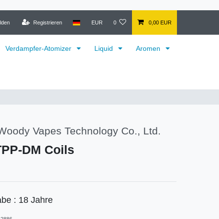
lden
Registrieren
EUR
0
0,00 EUR
Verdampfer-Atomizer
Liquid
Aromen
oody Vapes Technology Co., Ltd.
TPP-DM Coils
abe : 18 Jahre
2886