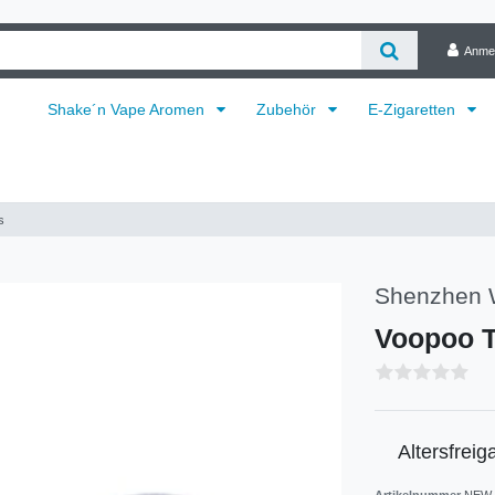
Anme
Shake´n Vape Aromen
Zubehör
E-Zigaretten
s
Shenzhen W
Voopoo 
Altersfreig
Artikelnummer
NEW-