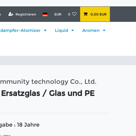
n
Registrieren
EUR
0
0,00 EUR
rdampfer-Atomizer
Liquid
Aromen
mmunity technology Co., Ltd.
 Ersatzglas / Glas und PE
gabe : 18 Jahre