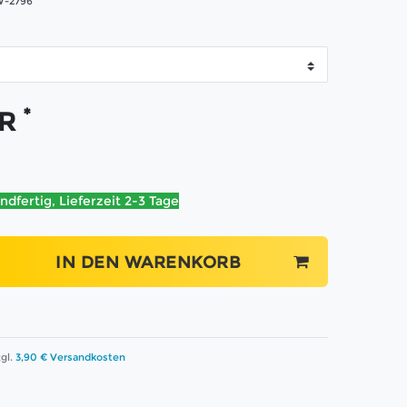
-2796
*
UR
ndfertig, Lieferzeit 2-3 Tage
IN DEN WARENKORB
gl.
3,90 € Versandkosten