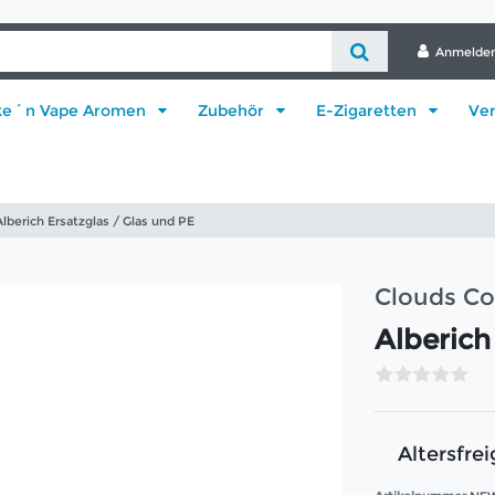
Anmelde
ke´n Vape Aromen
Zubehör
E-Zigaretten
Ve
Alberich Ersatzglas / Glas und PE
Clouds Co
Alberich
Altersfrei