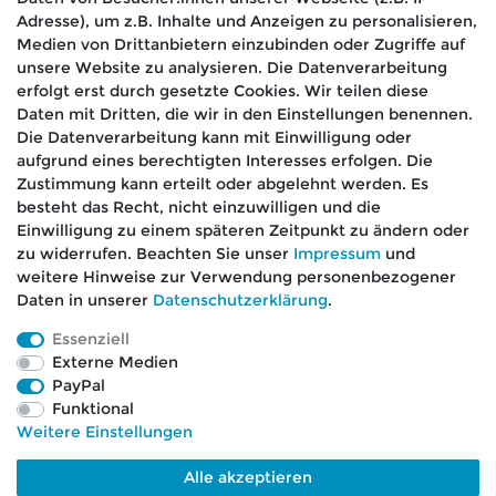
*
erklärung
gelesen habe.
Adresse), um z.B. Inhalte und Anzeigen zu personalisieren,
Medien von Drittanbietern einzubinden oder Zugriffe auf
Absenden
unsere Website zu analysieren. Die Datenverarbeitung
erfolgt erst durch gesetzte Cookies. Wir teilen diese
Daten mit Dritten, die wir in den Einstellungen benennen.
Die Datenverarbeitung kann mit Einwilligung oder
aufgrund eines berechtigten Interesses erfolgen. Die
🚚 Schneller Versand
Zustimmung kann erteilt oder abgelehnt werden. Es
📦 Kostenloser Versand ab 75 €
besteht das Recht, nicht einzuwilligen und die
Einwilligung zu einem späteren Zeitpunkt zu ändern oder
📞 Kostenlose Beratung per Telefon &
zu widerrufen. Beachten Sie unser
Impressum
und
WhatsApp
weitere Hinweise zur Verwendung personenbezogener
Daten in unserer
Daten­schutz­erklärung
.
Essenziell
Externe Medien
Impressum
Daten­schutz­erklärung
AGB
PayPal
Funktional
Weitere Einstellungen
Barrierefreiheitserklärung
Widerrufs­recht
Alle akzeptieren