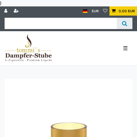
}
EUR
0,00 EUR
☰