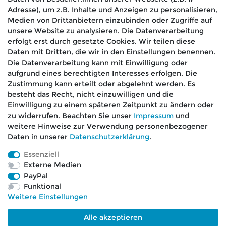
*
erklärung
gelesen habe.
Adresse), um z.B. Inhalte und Anzeigen zu personalisieren,
Medien von Drittanbietern einzubinden oder Zugriffe auf
Absenden
unsere Website zu analysieren. Die Datenverarbeitung
erfolgt erst durch gesetzte Cookies. Wir teilen diese
Daten mit Dritten, die wir in den Einstellungen benennen.
Die Datenverarbeitung kann mit Einwilligung oder
aufgrund eines berechtigten Interesses erfolgen. Die
🚚 Schneller Versand
Zustimmung kann erteilt oder abgelehnt werden. Es
📦 Kostenloser Versand ab 75 €
besteht das Recht, nicht einzuwilligen und die
Einwilligung zu einem späteren Zeitpunkt zu ändern oder
📞 Kostenlose Beratung per Telefon &
zu widerrufen. Beachten Sie unser
Impressum
und
WhatsApp
weitere Hinweise zur Verwendung personenbezogener
Daten in unserer
Daten­schutz­erklärung
.
Essenziell
Externe Medien
Impressum
Daten­schutz­erklärung
AGB
PayPal
Funktional
Weitere Einstellungen
Barrierefreiheitserklärung
Widerrufs­recht
Alle akzeptieren