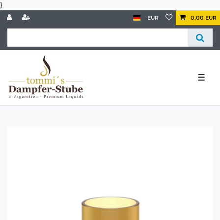
}
EUR
0,00 EUR
☰