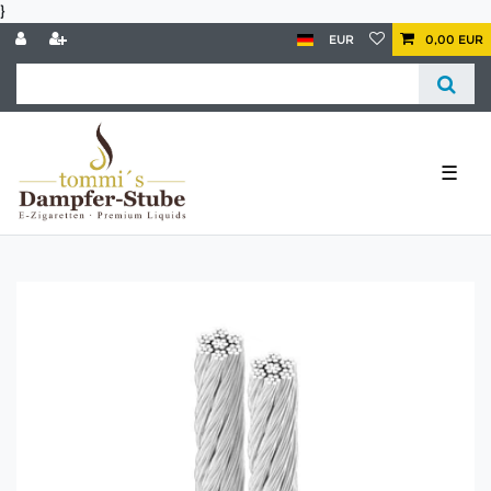
}
EUR
0,00 EUR
☰