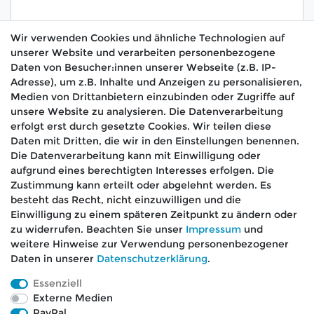
Wir verwenden Cookies und ähnliche Technologien auf
unserer Website und verarbeiten personenbezogene
Hiermit bestätige ich, dass ich die
Daten­schutz­
Daten von Besucher:innen unserer Webseite (z.B. IP-
*
erklärung
gelesen habe.
Adresse), um z.B. Inhalte und Anzeigen zu personalisieren,
Medien von Drittanbietern einzubinden oder Zugriffe auf
Absenden
unsere Website zu analysieren. Die Datenverarbeitung
erfolgt erst durch gesetzte Cookies. Wir teilen diese
Daten mit Dritten, die wir in den Einstellungen benennen.
Die Datenverarbeitung kann mit Einwilligung oder
aufgrund eines berechtigten Interesses erfolgen. Die
🚚 Schneller Versand
Zustimmung kann erteilt oder abgelehnt werden. Es
📦 Kostenloser Versand ab 75 €
besteht das Recht, nicht einzuwilligen und die
Einwilligung zu einem späteren Zeitpunkt zu ändern oder
📞 Kostenlose Beratung per Telefon &
zu widerrufen. Beachten Sie unser
Impressum
und
WhatsApp
weitere Hinweise zur Verwendung personenbezogener
Daten in unserer
Daten­schutz­erklärung
.
Essenziell
Externe Medien
Impressum
Daten­schutz­erklärung
AGB
PayPal