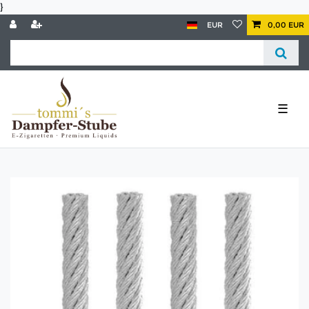
}
EUR
0,00 EUR
☰