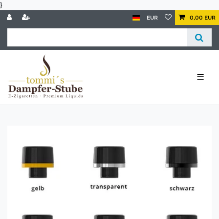
}
EUR
0,00 EUR
☰