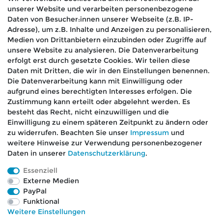
unserer Website und verarbeiten personenbezogene
Hiermit bestätige ich, dass ich die
Daten­schutz­
Daten von Besucher:innen unserer Webseite (z.B. IP-
*
erklärung
gelesen habe.
Adresse), um z.B. Inhalte und Anzeigen zu personalisieren,
Medien von Drittanbietern einzubinden oder Zugriffe auf
Absenden
unsere Website zu analysieren. Die Datenverarbeitung
erfolgt erst durch gesetzte Cookies. Wir teilen diese
Daten mit Dritten, die wir in den Einstellungen benennen.
Die Datenverarbeitung kann mit Einwilligung oder
aufgrund eines berechtigten Interesses erfolgen. Die
🚚 Schneller Versand
Zustimmung kann erteilt oder abgelehnt werden. Es
📦 Kostenloser Versand ab 75 €
besteht das Recht, nicht einzuwilligen und die
Einwilligung zu einem späteren Zeitpunkt zu ändern oder
📞 Kostenlose Beratung per Telefon &
zu widerrufen. Beachten Sie unser
Impressum
und
WhatsApp
weitere Hinweise zur Verwendung personenbezogener
Daten in unserer
Daten­schutz­erklärung
.
Essenziell
Externe Medien
Impressum
Daten­schutz­erklärung
AGB
PayPal
Funktional
Weitere Einstellungen
Barrierefreiheitserklärung
Widerrufs­recht