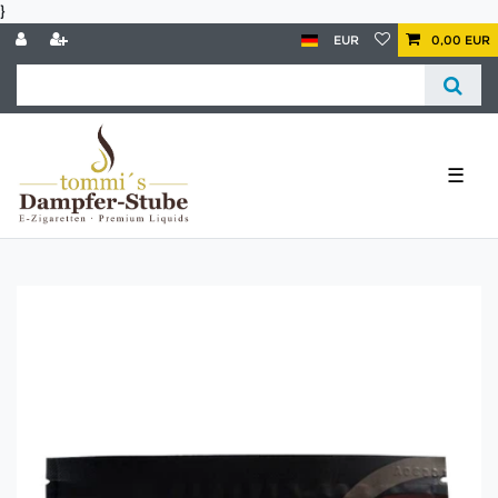
}
EUR
0,00 EUR
☰