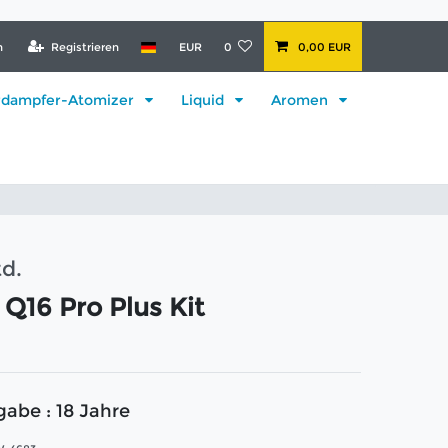
n
Registrieren
EUR
0
0,00 EUR
rdampfer-Atomizer
Liquid
Aromen
td.
 Q16 Pro Plus Kit
gabe : 18 Jahre