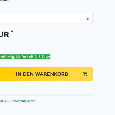
-4683
*
EUR
ndfertig, Lieferzeit 2-3 Tage
IN DEN WARENKORB
gl.
3,90 € Versandkosten