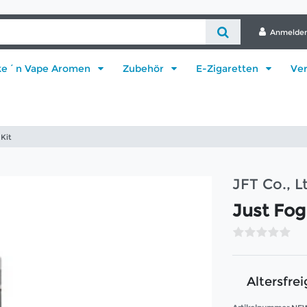
Anmelde
ke´n Vape Aromen
Zubehör
E-Zigaretten
Ve
 Kit
JFT Co., L
Just Fog
Altersfrei