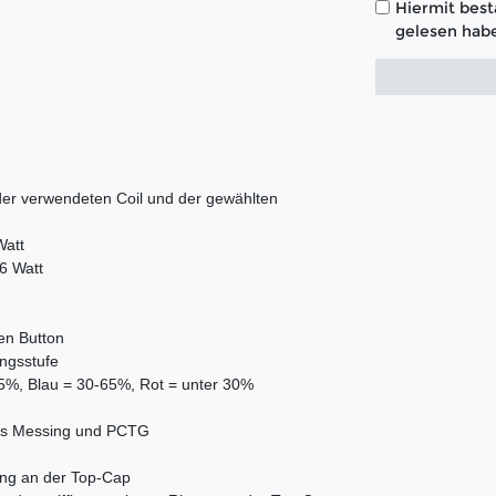
Hiermit bestä
gelesen habe
 der verwendeten Coil und der gewählten
Watt
6 Watt
en Button
ungsstufe
65%, Blau = 30-65%, Rot = unter 30%
tes Messing und PCTG
nung an der Top-Cap