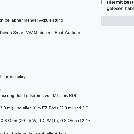
Hiermit bestä
gelesen habe
ch bei abnehmender Akkuleistung
n
undlichen Smart-VW Modus mit Best-Wattage
T Farbdisplay
r
 Anpassung des Luftstroms von MTL bis RDL
 3.0 ml) und allen Xlim EZ Pods (2.0 ml und 3.0
), 0.6 Ohm (20-25 W, RDL/MTL), 0.8 Ohm (12-16
od im Lieferumfang enthalten(3ml)