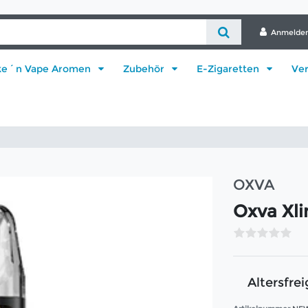
Anmelde
ke´n Vape Aromen
Zubehör
E-Zigaretten
Ve
OXVA
Oxva Xli
Altersfrei