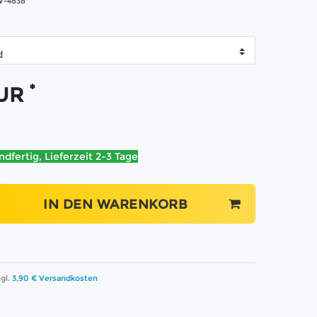
-4838
*
EUR
ndfertig, Lieferzeit 2-3 Tage
IN DEN WARENKORB
gl.
3,90 € Versandkosten