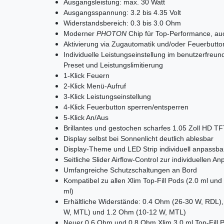
Ausgangsleistung: max. 30 Watt
Ausgangsspannung: 3.2 bis 4.35 Volt
Widerstandsbereich: 0.3 bis 3.0 Ohm
Moderner
PHOTON
Chip für Top-Performance, au
Aktivierung via Zugautomatik und/oder Feuerbutto
Individuelle Leistungseinstellung im benutzerfre
Preset und Leistungslimitierung
1-Klick Feuern
2-Klick Menü-Aufruf
3-Klick Leistungseinstellung
4-Klick Feuerbutton sperren/entsperren
5-Klick An/Aus
Brillantes und gestochen scharfes 1.05 Zoll HD TF
Display selbst bei Sonnenlicht deutlich ablesbar
Display-Theme und LED Strip individuell anpassba
Seitliche Slider Airflow-Control zur individuellen
Umfangreiche Schutzschaltungen an Bord
Kompatibel zu allen Xlim Top-Fill Pods (2.0 ml und
ml)
Erhältliche Widerstände: 0.4 Ohm (26-30 W, RDL
W, MTL) und 1.2 Ohm (10-12 W, MTL)
Neuer 0.6 Ohm und 0.8 Ohm Xlim 3.0 ml Top-Fill P