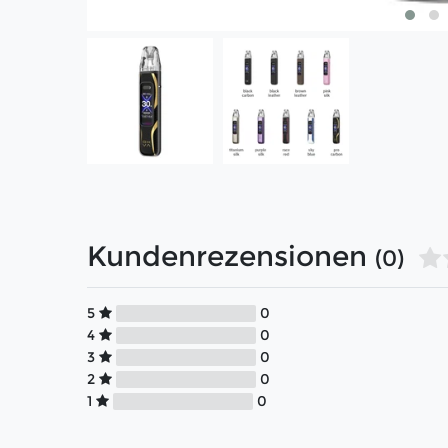
Kundenrezensionen
(0)
5
0
4
0
3
0
2
0
1
0