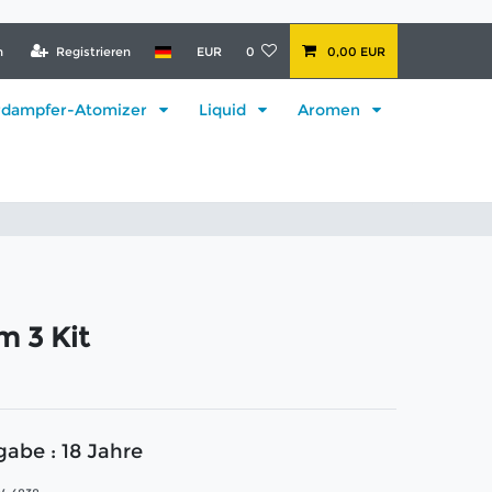
n
Registrieren
EUR
0
0,00 EUR
rdampfer-Atomizer
Liquid
Aromen
m 3 Kit
gabe : 18 Jahre