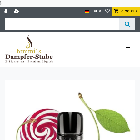
}
EUR
0,00 EUR
☰