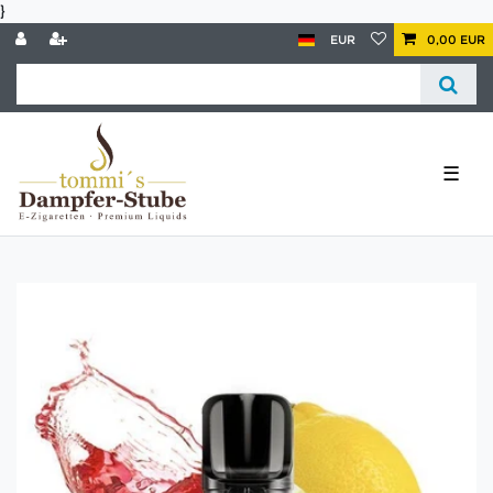
}
EUR
0,00 EUR
☰