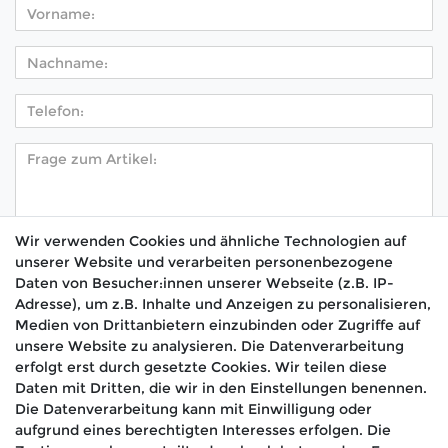
Wir verwenden Cookies und ähnliche Technologien auf
unserer Website und verarbeiten personenbezogene
Hiermit bestätige ich, dass ich die
Daten­schutz­
Daten von Besucher:innen unserer Webseite (z.B. IP-
*
erklärung
gelesen habe.
Adresse), um z.B. Inhalte und Anzeigen zu personalisieren,
Medien von Drittanbietern einzubinden oder Zugriffe auf
Absenden
unsere Website zu analysieren. Die Datenverarbeitung
erfolgt erst durch gesetzte Cookies. Wir teilen diese
Daten mit Dritten, die wir in den Einstellungen benennen.
Die Datenverarbeitung kann mit Einwilligung oder
aufgrund eines berechtigten Interesses erfolgen. Die
🚚 Schneller Versand