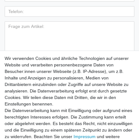
Wir verwenden Cookies und ähnliche Technologien auf unserer
Hiermit bestätige ich, dass ich die
Daten­schutz­erklärung
Website und verarbeiten personenbezogene Daten von
*
gelesen habe.
Besucher:innen unserer Webseite (z.B. IP-Adresse), um z.B.
Inhalte und Anzeigen zu personalisieren, Medien von
Absenden
Drittanbietern einzubinden oder Zugriffe auf unsere Website zu
analysieren. Die Datenverarbeitung erfolgt erst durch gesetzte
Cookies. Wir teilen diese Daten mit Dritten, die wir in den
Einstellungen benennen.
Die Datenverarbeitung kann mit Einwilligung oder aufgrund eines
🚚 Schneller Versand
berechtigten Interesses erfolgen. Die Zustimmung kann erteilt
📦 Kostenloser Versand ab 75 €
oder abgelehnt werden. Es besteht das Recht, nicht einzuwilligen
und die Einwilligung zu einem späteren Zeitpunkt zu ändern oder
📞 Kostenlose Beratung per Telefon &
zu widerrufen. Beachten Sie unser
Impressum
und weitere