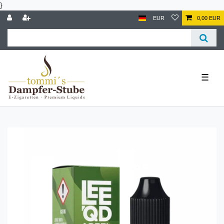
}
EUR
0,00 EUR
☰