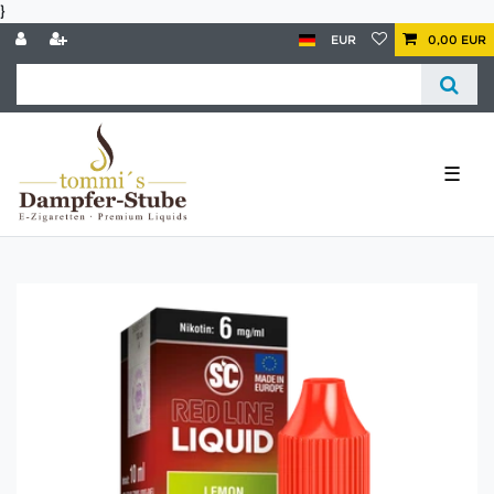
}
EUR
0,00 EUR
☰