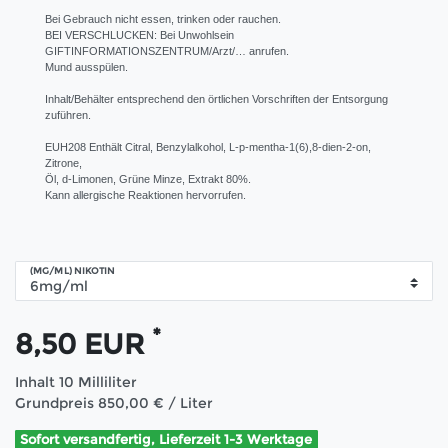
Bei Gebrauch nicht essen, trinken oder rauchen.
BEI VERSCHLUCKEN: Bei Unwohlsein
GIFTINFORMATIONSZENTRUM/Arzt/… anrufen.
Mund ausspülen.
Inhalt/Behälter entsprechend den örtlichen Vorschriften der Entsorgung
zuführen.
EUH208 Enthält Citral, Benzylalkohol, L-p-mentha-1(6),8-dien-2-on,
Zitrone,
Öl, d-Limonen, Grüne Minze, Extrakt 80%.
Kann allergische Reaktionen hervorrufen.
(MG/ML) NIKOTIN
*
8,50 EUR
Inhalt
10
Milliliter
Grundpreis
850,00 € / Liter
Sofort versandfertig, Lieferzeit 1-3 Werktage