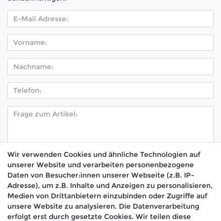
Wir verwenden Cookies und ähnliche Technologien auf
unserer Website und verarbeiten personenbezogene
Hiermit bestätige ich, dass ich die
Daten­schutz­
Daten von Besucher:innen unserer Webseite (z.B. IP-
*
erklärung
gelesen habe.
Adresse), um z.B. Inhalte und Anzeigen zu personalisieren,
Medien von Drittanbietern einzubinden oder Zugriffe auf
Absenden
unsere Website zu analysieren. Die Datenverarbeitung
erfolgt erst durch gesetzte Cookies. Wir teilen diese