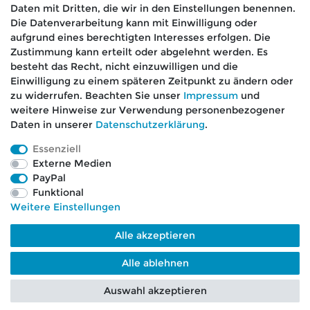
Daten mit Dritten, die wir in den Einstellungen benennen.
Die Datenverarbeitung kann mit Einwilligung oder
aufgrund eines berechtigten Interesses erfolgen. Die
🚚 Schneller Versand
Zustimmung kann erteilt oder abgelehnt werden. Es
📦 Kostenloser Versand ab 75 €
besteht das Recht, nicht einzuwilligen und die
Einwilligung zu einem späteren Zeitpunkt zu ändern oder
📞 Kostenlose Beratung per Telefon &
zu widerrufen. Beachten Sie unser
Impressum
und
WhatsApp
weitere Hinweise zur Verwendung personenbezogener
Daten in unserer
Daten­schutz­erklärung
.
Essenziell
Externe Medien
Impressum
Daten­schutz­erklärung
AGB
PayPal
Funktional
Weitere Einstellungen
Barrierefreiheitserklärung
Widerrufs­recht
Alle akzeptieren
Kontakt
VERTRAG WIDERRUFEN
Alle ablehnen
Auswahl akzeptieren